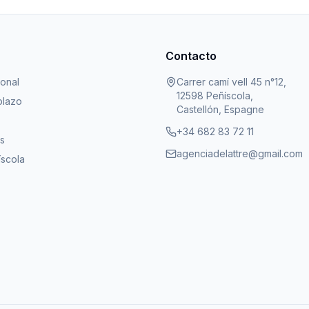
Contacto
ional
Carrer camí vell 45 n°12,
12598 Peñíscola,
plazo
Castellón, Espagne
+34 682 83 72 11
s
agenciadelattre@gmail.com
íscola