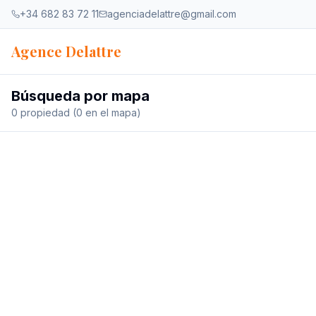
Ir al contenido
+34 682 83 72 11
agenciadelattre@gmail.com
Agence Delattre
Búsqueda por mapa
0 propiedad (0 en el mapa)