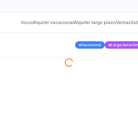
Inicio
Alquiler vacacional
Alquiler largo plazo
Ventas
Sob
Vacacional
Larga duració