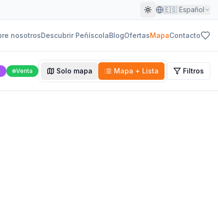
🇪🇸
Español
re nosotros
Descubrir Peñíscola
Blog
Ofertas
Mapa
Contacto
Solo mapa
Mapa + Lista
Filtros
n
Venta